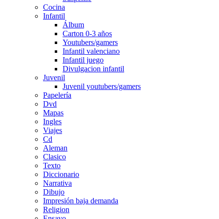
Cocina
Infantil
Álbum
Carton 0-3 años
Youtubers/gamers
Infantil valenciano
Infantil juego
Divulgacion infantil
Juvenil
Juvenil youtubers/gamers
Papelería
Dvd
Mapas
Ingles
Viajes
Cd
Aleman
Clasico
Texto
Diccionario
Narrativa
Dibujo
Impresión baja demanda
Religion
Ensayo