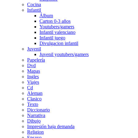
Cocina
Infantil
Álbum
Carton 0-3 años
Youtubers/gamers
Infantil valenciano
Infantil juego
Divulgacion infantil
Juvenil
Juvenil youtubers/gamers
Papelería
Dvd
Mapas
Ingles
Viajes
Cd
Aleman
Clasico
Texto
Diccionario
Narrativa
Dibujo
Impresión baja demanda
Religion
Ensayo